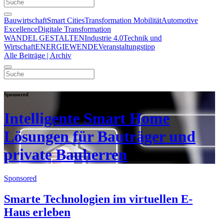
Bauwirtschaft
Smart Cities
Transformation Mobilität
Automotive
Excellence
Digitale Transformation
WANDEL GESTALTEN
Industrie 4.0
Technik und
Wirtschaft
ENERGIEWENDE
Veranstaltungstipp
Alle Beiträge | Archiv
Sponsored
Intelligente Smart Home
Lösungen für Bauträger und
private Bauherren
Sponsored
Smarte Technologien im virtuellen E-
Haus erleben