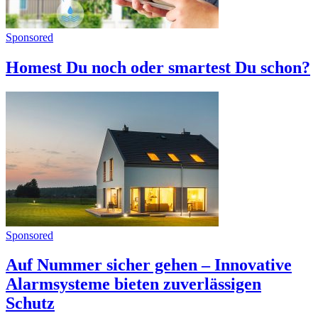
Sponsored
Homest Du noch oder smartest Du schon?
Sponsored
Auf Nummer sicher gehen – Innovative
Alarmsysteme bieten zuverlässigen
Schutz