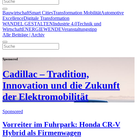
Bauwirtschaft
Smart Cities
Transformation Mobilität
Automotive
Excellence
Digitale Transformation
WANDEL GESTALTEN
Industrie 4.0
Technik und
Wirtschaft
ENERGIEWENDE
Veranstaltungstipp
Alle Beiträge | Archiv
Sponsored
Cadillac – Tradition,
Innovation und die Zukunft
der Elektromobilität
Sponsored
Vorreiter im Fuhrpark: Honda CR-V
Hybrid als Firmenwagen