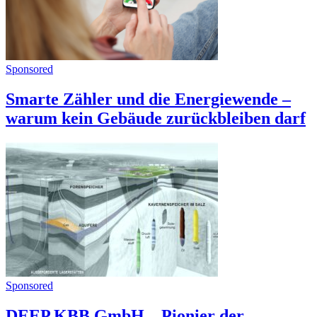
Sponsored
Smarte Zähler und die Energiewende –
warum kein Gebäude zurückbleiben darf
Sponsored
DEEP.KBB GmbH – Pionier der