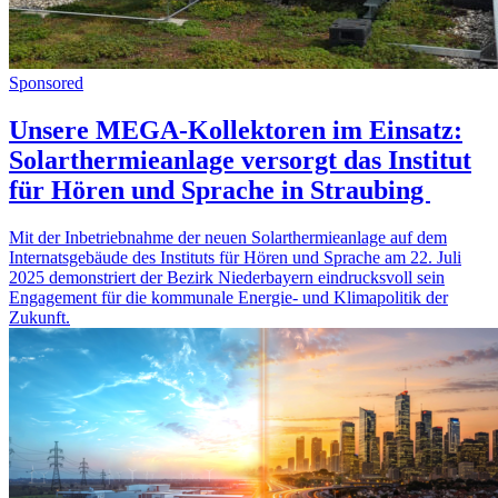
Sponsored
Unsere MEGA-Kollektoren im Einsatz:
Solarthermieanlage versorgt das Institut
für Hören und Sprache in Straubing
Mit der Inbetriebnahme der neuen Solarthermieanlage auf dem
Internatsgebäude des Instituts für Hören und Sprache am 22. Juli
2025 demonstriert der Bezirk Niederbayern eindrucksvoll sein
Engagement für die kommunale Energie- und Klimapolitik der
Zukunft.