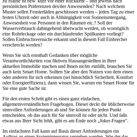
zu Hause ist bzw. kurz vor einer Rückkehr – und jeweils nach
persönlichen Präferenzen des/der Anwesenden? Nach welchem
Muster sollen Fensterläden geschlossen werden – jeden Tag zu einer
festen Uhrzeit oder auch in Abhängigkeit von Sonnenuntergang,
Anwesenheit von Personen in den Räumen etc.? Soll der
Wasserverbrauch dahingehend überwacht werden, ob womöglich
eine Rohrleckage oder ein durchlaufender Spülkasten vorliegt?
Sollen Einbruchsversuche erkannt und in diesem Fall Einbrecher
verschreckt werden?
Wenn Sie sich ernsthaft Gedanken über mögliche
Verantwortlichkeiten von fiktiven Hausangestellten in Ihrer
aktuellen Immobilie machen und Ihnen nichts einfällt, brauchen Sie
auch kein Smart Home. Sollten Sie aber den Nutzen von dem einen
oder anderen für sich erkennen (sei hinsichtlich Sicherheit, Komfort
oder Energieeffizienz), dann wissen Sie, warum ein Smart Home für
Sie eine gute Sache ist.
Für den ersten Schritt gibt es einen ganz einfachen,
allgemeinverständlichen Fragebogen. Dieser deckt die üblicherweise
sinnvollen Anforderungen ab und Sie können für jeden Punkt
entscheiden, ob das auch für Sie sinnvoll ist oder nicht. Und falls
etwas aus Ihrer Sicht fehlt, gibt es am Ende noch „Joker-Fragen“.
Im einfachsten Fall kann auf Basis dieser Anforderungen ein
Auftrag an einen Systemintegrator vergeben werden. Wie der das