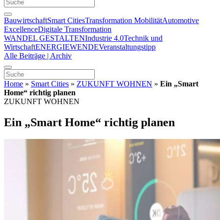
Bauwirtschaft
Smart Cities
Transformation Mobilität
Automotive
Excellence
Digitale Transformation
WANDEL GESTALTEN
Industrie 4.0
Technik und
Wirtschaft
ENERGIEWENDE
Veranstaltungstipp
Alle Beiträge | Archiv
Home
»
Smart Cities
»
ZUKUNFT WOHNEN
»
Ein „Smart
Home“ richtig planen
ZUKUNFT WOHNEN
Ein „Smart Home“ richtig planen