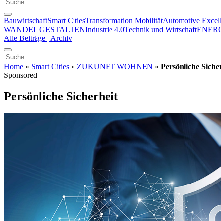
Bauwirtschaft
Smart Cities
Transformation Mobilität
Automotive Excel
WANDEL GESTALTEN
Industrie 4.0
Technik und Wirtschaft
ENER
Alle Beiträge | Archiv
Home
»
Smart Cities
»
ZUKUNFT WOHNEN
»
Persönliche Siche
Sponsored
Persönliche Sicherheit