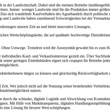
 in der Landwirtschaft. Dabei sind die meisten Betriebe familiengefüh
nzelnen. Immer weniger Landwirte sind für die Produktion immer größe
ln. Das sich wandelnde Kaufverhalten des Agrarhandels durch politis
tung und Landwirte haben zunehmend Schwierigkeiten bei der Vermarkt
rderungen unserer Zeit an und bietet innovative Lösungen.
tlichen Wertschöpfungskette, die auf qualitativ hochwertige Dienstleis
en. Ohne Umwege. Trotzdem wird die Anonymität gewahrt bis es zum 
hr individuelles Kauf- und Verkaufssinteresse gezielt ein. Über Suchfu
 seiner geringen Eintrittshürden eignet sich cropspot für Betriebe jed
möglichkeit.
ktteilnehmern tätigen zu können und gleichzeitig Rückverfolgbarkeit zu
Zeit. Wer jedoch nicht auf die Nutzung seiner bestehenden Vertriebsk
 Handelsmöglichkeit nutzen.
en durch die schlanke, digitale Logistik und Abwicklung von Kontrakt
nen. Mit Hilfe von Markttransparenz, digitalen Handlungsempfehlung
äfts eine Lösung für bessere Wert-schöpfungen.