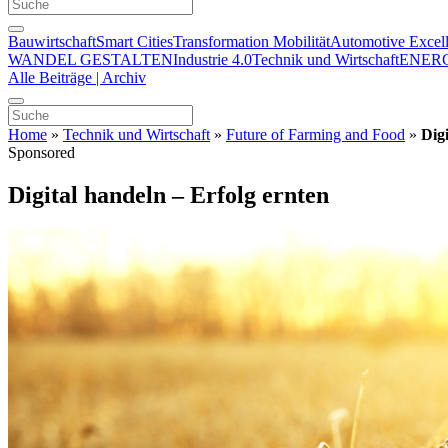
Bauwirtschaft
Smart Cities
Transformation Mobilität
Automotive Excel
WANDEL GESTALTEN
Industrie 4.0
Technik und Wirtschaft
ENER
Alle Beiträge | Archiv
Home
»
Technik und Wirtschaft
»
Future of Farming and Food
»
Dig
Sponsored
Digital handeln – Erfolg ernten