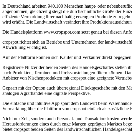
In Deutschland arbeiten 940.100 Menschen haupt- oder nebenberuflich
abgenommen, gleichzeitig steigt die durchschnittliche Größe der Ei
effiziente Vermarktung ihrer nachhaltig erzeugten Produkte zu rege
wird erhöht. Die Landwirtschaft verändert ihre Produktionsausrich
Die Handelsplattform www.cropspot.com setzt genau bei diesen Anfo
cropspot richtet sich an Betriebe und Unternehmen der landwirtschaf
Abwicklung wichtig ist.
Auf der Plattform können sich Käufer und Verkäufer direkt begegn
Registrierte Nutzer der beiden Seiten des Handelsgeschäftes stellen i
nach Produkten, Terminen und Preisvorstellungen filtern können. Dank
Anbieter von Nischenprodukten mit cropspot eine geeignete Vertriebs
Gepaart mit der Option auch überregional Direktgeschäfte mit den Mar
analogen Agrarhandel eine digitale Perspektive.
Die einfache und intuitive App spart dem Landwirt beim Warenhandel 
Vermarktung über die Plattform von cropspot einfach als zusätzliche
Nicht nur Zeit, sondern auch Personal- und Transaktionskosten werd
Herausforderungen eines durch enge Margen geprägten Marktes begeg
bietet cropspot beiden Seiten des landwirtschaftlichen Handelsgesch