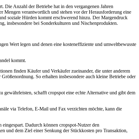
rt. Die Anzahl der Betriebe hat in den vergangenen Jahren
rer Mengen verantwortlich und stehen vor der Herausforderung eine
che und soziale Hürden kommt erschwerend hinzu. Der Margendruck
ung, insbesondere bei Sonderkulturen und Nischenprodukten.
tungen Wert legen und denen eine kosteneffiziente und umweltbewusste
Handel kommt.
nktionen finden Käufer und Verkäufer zueinander, die unter anderem
er Größenordnung. So erhalten insbesondere auch kleine Betriebe oder
 gewährleisten, schafft cropspot eine echte Alternative und gibt dem
anäle via Telefon, E-Mail und Fax verzichten möchte, kann die
en eingespart. Dadurch können cropspot-Nutzer den
en und dem Ziel einer Senkung der Stückkosten pro Transaktion,