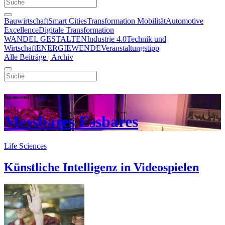
Bauwirtschaft
Smart Cities
Transformation Mobilität
Automotive
Excellence
Digitale Transformation
WANDEL GESTALTEN
Industrie 4.0
Technik und
Wirtschaft
ENERGIEWENDE
Veranstaltungstipp
Alle Beiträge | Archiv
Sponsored
Messbares Essbares
Life Sciences
Künstliche Intelligenz in Videospielen