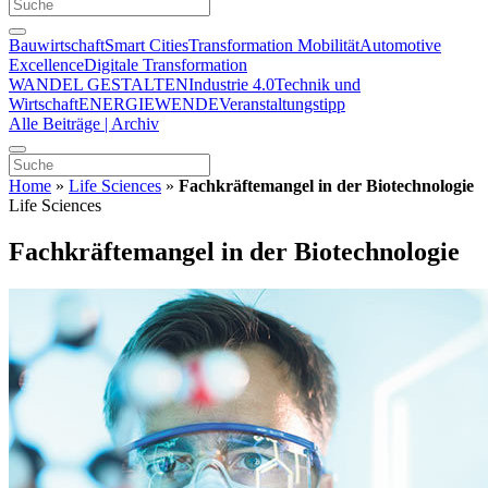
Bauwirtschaft
Smart Cities
Transformation Mobilität
Automotive
Excellence
Digitale Transformation
WANDEL GESTALTEN
Industrie 4.0
Technik und
Wirtschaft
ENERGIEWENDE
Veranstaltungstipp
Alle Beiträge | Archiv
Home
»
Life Sciences
»
Fachkräftemangel in der Biotechnologie
Life Sciences
Fachkräftemangel in der Biotechnologie