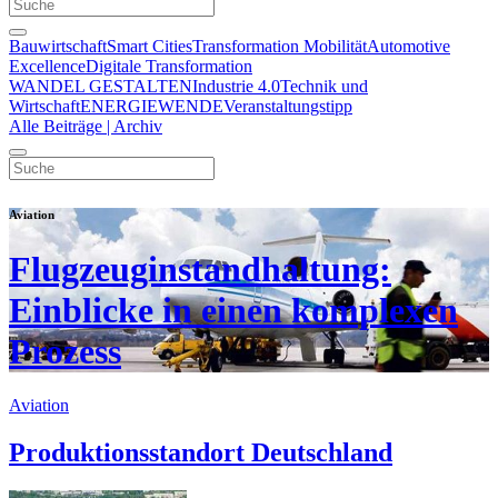
Bauwirtschaft
Smart Cities
Transformation Mobilität
Automotive
Excellence
Digitale Transformation
WANDEL GESTALTEN
Industrie 4.0
Technik und
Wirtschaft
ENERGIEWENDE
Veranstaltungstipp
Alle Beiträge | Archiv
Aviation
Flugzeuginstandhaltung:
Einblicke in einen komplexen
Prozess
Aviation
Produktionsstandort Deutschland