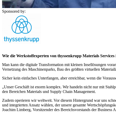
Sponsored by:
Digitalisierung
ist ein ganzheitliches Thema und muss auch dement
Wie die Werkstoffexperten von thyssenkrupp Materials Services 
Man kann die digitale Transformation mit kleinen Insellösungen vora
Vernetzung des Maschinenparks, Bau des größten virtuellen Material
Sicher kein einfaches Unterfangen, aber erreichbar, wenn die Vorauss
„Unser Geschäft ist enorm komplex. Wir handeln nicht nur mit Stahlpr
den Bereichen Materials und Supply Chain Management.
Zudem operieren wir weltweit. Vor diesem Hintergrund war uns schnel
und integrierten Ansatz wählen, der unsere gesamte Wertschöpfungske
Joachim Limberg, Vorsitzender des Bereichsvorstands der Business Ar