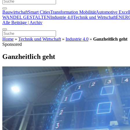
Bauwirtschaft
Smart Cities
Transformation Mobilität
Automotive Excel
WANDEL GESTALTEN
Industrie 4.0
Technik und Wirtschaft
ENER
Alle Beiträge | Archiv
Home
»
Technik und Wirtschaft
»
Industrie 4.0
»
Ganzheitlich geht
Sponsored
Ganzheitlich geht