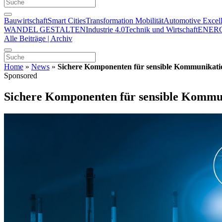
Bauwirtschaft
Smart Cities
Transformation Mobilität
Automotive Excel
WANDEL GESTALTEN
Industrie 4.0
Technik und Wirtschaft
ENER
Alle Beiträge | Archiv
Home
»
News
»
Sichere Komponenten für sensible Kommunikati
Sponsored
Sichere Komponenten für sensible Kommu