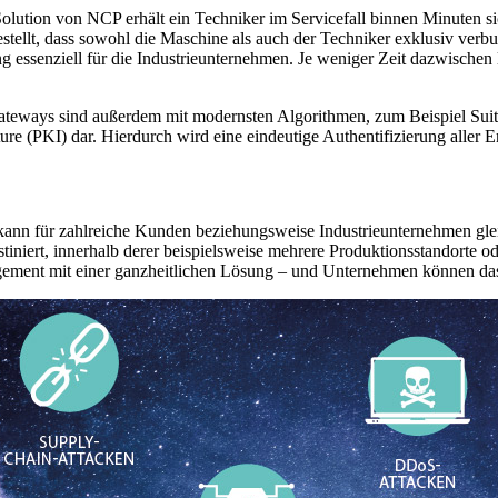
olution von NCP erhält ein Techniker im Servicefall binnen Minuten sic
estellt, dass sowohl die Maschine als auch der Techniker exklusiv ver
 essenziell für die Industrieunternehmen. Je weniger Zeit dazwischen li
ways sind außerdem mit modernsten Algorithmen, zum Beispiel Suite B
ture (PKI) dar. Hierdurch wird eine eindeutige Authentifizierung aller E
nn für zahlreiche Kunden beziehungsweise Industrieunternehmen glei
stiniert, innerhalb derer beispielsweise mehrere Produktionsstandort
ment mit einer ganzheitlichen Lösung – und Unternehmen können das 