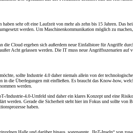
ben sehr oft eine Laufzeit von mehr als zehn bis 15 Jahren. Das heiß
n umgesetzt werden. Um Maschinenkommunikation möglich zu machen, br
e Cloud ergeben sich außerdem neue Einfallstore für Angriffe durch C
 außer Acht gelassen werden. Die IT muss neue Angriffsszenarien auf 
möchte, sollte Industrie 4.0 daher niemals allein von der technologisch
n in die Überlegungen mit einfließen. Es braucht das Know-how, wel
tgenommen werden.
oT-/Industrie-4.0-Umfeld sind daher ein klares Konzept und eine Ris
rt werden. Gerade die Sicherheit steht hier im Fokus und sollte von B
tionsprozesse haben.
ner einzelnen Halle und darüber hinaus, sogenannte „IIoT-Inseln“ von 