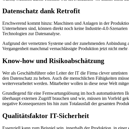
Datenschatz dank Retrofit
Erschwerend kommt hinzu: Maschinen und Anlagen in der Produktion ha
Unternehmen sind, können direkt noch keine Industrie-4.0-Szenarie
Technologien zur Datenanalyse.
Aufgrund der vernetzten Systeme und der zunehmenden Anbindung an di
Vergangenheit manchmal vernachlässigte Produktion jetzt nicht mehr
Know-how und Risikoabschätzung
Wer als Geschäftsführer oder Leiter der IT die Firma clever umrüsten 
den Datenschatz zu heben. Auch die menschlichen Fähigkeiten müsse
weiterverarbeitet werden. Mitarbeiter wollen in diese neue Welt mi
Grundlegend für eine Fernwartungslösung im hoch automatisierten II
überhaupt externen Zugriff brauchen und wie, müssen im Vorfeld geklä
negative Konsequenzen bis hin zum Totalausfall der gesamten Produk
Qualitätsfaktor IT-Sicherheit
Essenziell kann zum Beispiel sein, innerhalb der Produktion, in ei