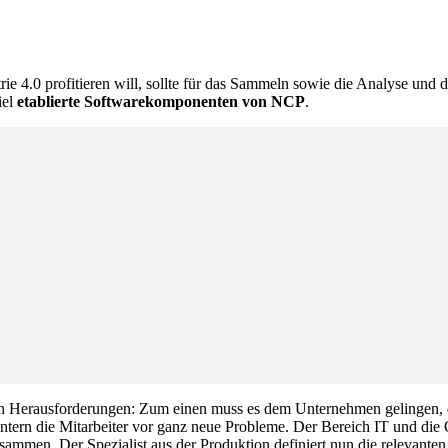
trie 4.0 profitieren will, sollte für das Sammeln sowie die Analyse u
iel
etablierte Softwarekomponenten von NCP
.
n Herausforderungen: Zum einen muss es dem Unternehmen gelingen, d
intern die Mitarbeiter vor ganz neue Probleme. Der Bereich IT und die 
en. Der Spezialist aus der Produktion definiert nun die relevanten Date