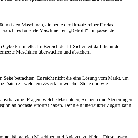
t, mit den Maschinen, die heute der Umsatztreiber für das
aucht es für viele Maschinen ein „Retrofit“ mit passenden
yberkriminelle: Im Bereich der IT-Sicherheit darf die in der
vernetzte Maschinen überwachen und absichern.
en Seite betrachten. Es reicht nicht die eine Lösung vom Markt, um
che Daten zu welchem Zweck an welcher Stelle und wie
ikoabschätzung: Fragen, welche Maschinen, Anlagen und Steuerungen
eginn an höchste Priorität haben. Denn ein unerlaubter Zugriff kann
zusammenhängenden Maschinen und Anlagen zu bilden. Diese lassen