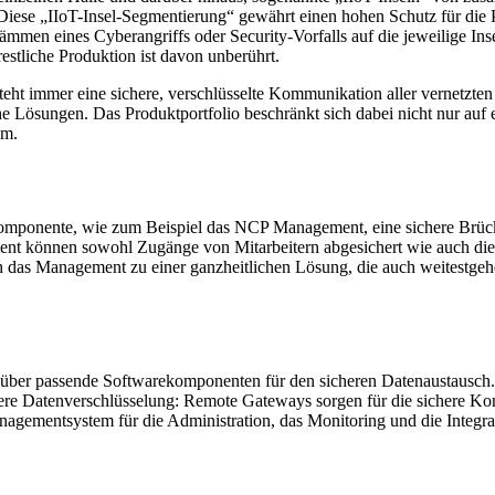
. Diese „IIoT-Insel-Segmentierung“ gewährt einen hohen Schutz für di
men eines Cyberangriffs oder Security-Vorfalls auf die jeweilige Insel.
estliche Produktion ist davon unberührt.
teht immer eine sichere, verschlüsselte Kommunikation aller vernetzten
e Lösungen. Das Produktportfolio beschränkt sich dabei nicht nur auf e
um.
omponente, wie zum Beispiel das NCP Management, eine sichere Brück
 können sowohl Zugänge von Mitarbeitern abgesichert wie auch die 
das Management zu einer ganzheitlichen Lösung, die auch weitestgehen
r über passende Softwarekomponenten für den sicheren Datenaustausch.
here Datenverschlüsselung: Remote Gateways sorgen für die sichere 
nagementsystem für die Administration, das Monitoring und die Integrat