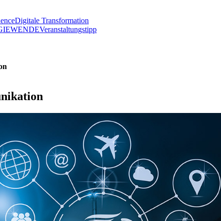
lence
Digitale Transformation
GIEWENDE
Veranstaltungstipp
on
nikation