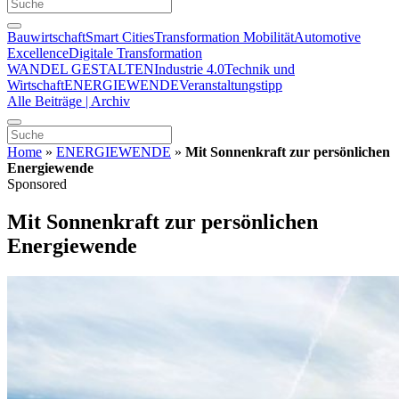
Bauwirtschaft
Smart Cities
Transformation Mobilität
Automotive
Excellence
Digitale Transformation
WANDEL GESTALTEN
Industrie 4.0
Technik und
Wirtschaft
ENERGIEWENDE
Veranstaltungstipp
Alle Beiträge | Archiv
Home
»
ENERGIEWENDE
»
Mit Sonnenkraft zur persönlichen
Energiewende
Sponsored
Mit Sonnenkraft zur persönlichen
Energiewende