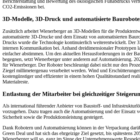
Berichterstattung und Bewertung des ökologischen Fußabdrucks verfü
CO2-Emissionen bei.
3D-Modelle, 3D-Druck und automatisierte Baurobote
Zusätzlich arbeitet Wienerberger an 3D-Modellen für die Produktentwi
automatisierte 3D-Drucke und dem Einsatz von automatisierten Baurob
Drucks wurde die Technologie kontinuierlich weiterentwickelt. Der 
internen Kommunikation bei. Anhand dreidimensionaler Prototypen la
einfacher abstimmen. Um den aktuellen Herausforderungen in der Baui
begegnen, setzt Wienerberger unter anderem auf Automatisierung. 20
für Wienerberger. Der Roboter beschleunigt dabei nicht nur den Prozes
Ziegel millimetergenau verarbeitet werden. Wind und Erschütterunge
kostengünstiger und effizienter in einem hohen Qualitätsstandard rea
Materialreste.
Entlastung der Mitarbeiter bei gleichzeitiger Steiger
Als international führender Anbieter von Baustoff- und Infrastruktur
vorzugehen. Dazu tragen auch die Automatisierung und der Einsatz vo
Sicherheit sowie die Produktionsleistung gesteigert.
Dank Robotern und Automatisierung können in der Verpackung darübe
Green Deal und hat sich das ehrgeizige Ziel gesetzt, bis spätestens 
Wienerberger will so, ganz im Sinne der Unternehmenswerte Respekt