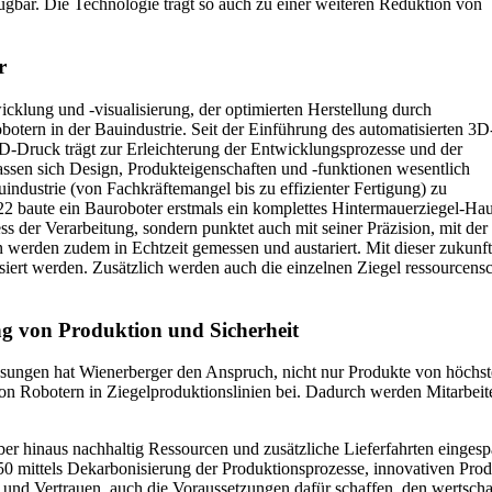
gbar. Die Technologie trägt so auch zu einer weiteren Reduktion von
r
cklung und -visualisierung, der optimierten Herstellung durch
otern in der Bauindustrie. Seit der Einführung des automatisierten 3D
3D-Druck trägt zur Erleichterung der Entwicklungsprozesse und der
ssen sich Design, Produkteigenschaften und -funktionen wesentlich
ndustrie (von Fachkräftemangel bis zu effizienter Fertigung) zu
22 baute ein Bauroboter erstmals ein komplettes Hintermauerziegel-Ha
s der Verarbeitung, sondern punktet auch mit seiner Präzision, mit der
n werden zudem in Echtzeit gemessen und austariert. Mit dieser zukun
lisiert werden. Zusätzlich werden auch die einzelnen Ziegel ressourcen
ung von Produktion und Sicherheit
lösungen hat Wienerberger den Anspruch, nicht nur Produkte von höchst
n Robotern in Ziegelproduktionslinien bei. Dadurch werden Mitarbeiter
r hinaus nachhaltig Ressourcen und zusätzliche Lieferfahrten einges
2050 mittels Dekarbonisierung der Produktionsprozesse, innovativen Pro
 und Vertrauen, auch die Voraussetzungen dafür schaffen, den werts