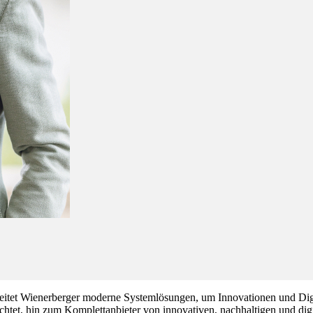
tet Wienerberger moderne Systemlösungen, um Innovationen und Digita
chtet, hin zum Komplettanbieter von innovativen, nachhaltigen und di