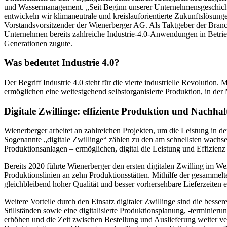
und Wassermanagement. „Seit Beginn unserer Unternehmensgeschichte
entwickeln wir klimaneutrale und kreislauforientierte Zukunftslösun
Vorstandsvorsitzender der Wienerberger AG. Als Taktgeber der Branch
Unternehmen bereits zahlreiche Industrie-4.0-Anwendungen in Betr
Generationen zugute.
Was bedeutet Industrie 4.0?
Der Begriff Industrie 4.0 steht für die vierte industrielle Revolutio
ermöglichen eine weitestgehend selbstorganisierte Produktion, in d
Digitale Zwillinge: effiziente Produktion und Nachhal
Wienerberger arbeitet an zahlreichen Projekten, um die Leistung in d
Sogenannte „digitale Zwillinge“ zählen zu den am schnellsten wachse
Produktionsanlagen – ermöglichen, digital die Leistung und Effizienz
Bereits 2020 führte Wienerberger den ersten digitalen Zwilling im We
Produktionslinien an zehn Produktionsstätten. Mithilfe der gesammel
gleichbleibend hoher Qualität und besser vorhersehbare Lieferzeiten e
Weitere Vorteile durch den Einsatz digitaler Zwillinge sind die bess
Stillständen sowie eine digitalisierte Produktionsplanung, -terminie
erhöhen und die Zeit zwischen Bestellung und Auslieferung weiter ve