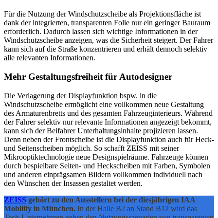
Für die Nutzung der Windschutzscheibe als Projektionsfläche ist
dank der integrierten, transparenten Folie nur ein geringer Bauraum
erforderlich. Dadurch lassen sich wichtige Informationen in der
Windschutzscheibe anzeigen, was die Sicherheit steigert. Der Fahrer
kann sich auf die Straße konzentrieren und erhält dennoch selektiv
alle relevanten Informationen.
Mehr Gestaltungsfreiheit für Autodesigner
Die Verlagerung der Displayfunktion bspw. in die
Windschutzscheibe ermöglicht eine vollkommen neue Gestaltung
des Armaturenbretts und des gesamten Fahrzeuginterieurs. Während
der Fahrer selektiv nur relevante Informationen angezeigt bekommt,
kann sich der Beifahrer Unterhaltungsinhalte projizieren lassen.
Denn neben der Frontscheibe ist die Displayfunktion auch für Heck-
und Seitenscheiben möglich. So schafft ZEISS mit seiner
Mikrooptiktechnologie neue Designspielräume. Fahrzeuge können
durch bespielbare Seiten- und Heckscheiben mit Farben, Symbolen
und anderen einprägsamen Bildern vollkommen individuell nach
den Wünschen der Insassen gestaltet werden.
ZEISS
gehört zu den Ausstellern bei der diesjährigen IAA
Mobility in München.
In der Halle B2 an Stand B12 wird das
Tech-Unternehmen neben den Nutzungsszenarien von transparenten