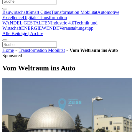
Bauwirtschaft
Smart Cities
Transformation Mobilität
Automotive
Excellence
Digitale Transformation
WANDEL GESTALTEN
Industrie 4.0
Technik und
Wirtschaft
ENERGIEWENDE
Veranstaltungstipp
Alle Beiträge | Archiv
Home
»
Transformation Mobilität
»
Vom Weltraum ins Auto
Sponsored
Vom Weltraum ins Auto