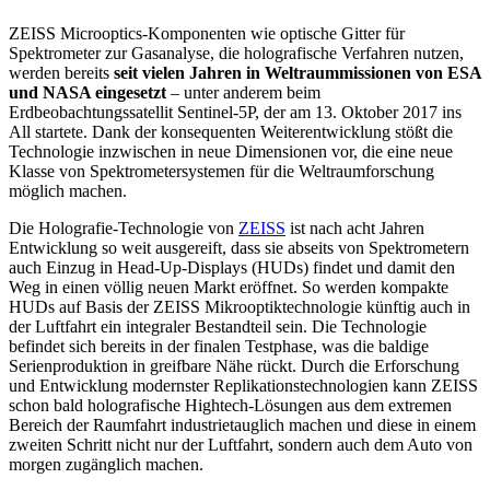
ZEISS Microoptics-Komponenten wie optische Gitter für
Spektrometer zur Gasanalyse, die holografische Verfahren nutzen,
werden bereits
seit vielen Jahren in Weltraummissionen von ESA
und NASA eingesetzt
– unter anderem beim
Erdbeobachtungssatellit Sentinel-5P, der am 13. Oktober 2017 ins
All startete. Dank der konsequenten Weiterentwicklung stößt die
Technologie inzwischen in neue Dimensionen vor, die eine neue
Klasse von Spektrometersystemen für die Weltraumforschung
möglich machen.
Die Holografie-Technologie von
ZEISS
ist nach acht Jahren
Entwicklung so weit ausgereift, dass sie abseits von Spektrometern
auch Einzug in Head-Up-Displays (HUDs) findet und damit den
Weg in einen völlig neuen Markt eröffnet. So werden kompakte
HUDs auf Basis der ZEISS Mikrooptiktechnologie künftig auch in
der Luftfahrt ein integraler Bestandteil sein. Die Technologie
befindet sich bereits in der finalen Testphase, was die baldige
Serienproduktion in greifbare Nähe rückt. Durch die Erforschung
und Entwicklung modernster Replikationstechnologien kann ZEISS
schon bald holografische Hightech-Lösungen aus dem extremen
Bereich der Raumfahrt industrietauglich machen und diese in einem
zweiten Schritt nicht nur der Luftfahrt, sondern auch dem Auto von
morgen zugänglich machen.