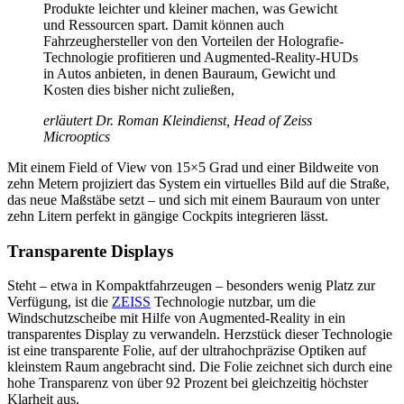
Produkte leichter und kleiner machen, was Gewicht
und Ressourcen spart. Damit können auch
Fahrzeughersteller von den Vorteilen der Holografie-
Technologie profitieren und Augmented-Reality-HUDs
in Autos anbieten, in denen Bauraum, Gewicht und
Kosten dies bisher nicht zuließen,
erläutert Dr. Roman Kleindienst, Head of Zeiss
Microoptics
Mit einem Field of View von 15×5 Grad und einer Bildweite von
zehn Metern projiziert das System ein virtuelles Bild auf die Straße,
das neue Maßstäbe setzt – und sich mit einem Bauraum von unter
zehn Litern perfekt in gängige Cockpits integrieren lässt.
Transparente Displays
Steht – etwa in Kompaktfahrzeugen – besonders wenig Platz zur
Verfügung, ist die
ZEISS
Technologie nutzbar, um die
Windschutzscheibe mit Hilfe von Augmented-Reality in ein
transparentes Display zu verwandeln. Herzstück dieser Technologie
ist eine transparente Folie, auf der ultrahochpräzise Optiken auf
kleinstem Raum angebracht sind. Die Folie zeichnet sich durch eine
hohe Transparenz von über 92 Prozent bei gleichzeitig höchster
Klarheit aus.