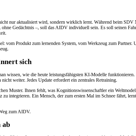
cht nur aktualisiert wird, sondern wirklich lernt. Während beim SDV 
, ohne Gedächtnis –, soll das AIDV individuell sein. Es soll seinen Fah
eit.
hsel: vom Produkt zum lernenden System, vom Werkzeug zum Partner. Un
zeug.
nnert sich
n wissen, wie die heute leistungsfähigsten KI-Modelle funktionieren. 
nicht weiter. Jedes Update erfordert ein zentrales Retraining.
chen Muster. Ihnen fehlt, was Kognitionswissenschaftler ein Weltmodel
zu integrieren. Ein Mensch, der zum ersten Mal im Schnee fährt, lernt.
em Weg zum AIDV.
 ab