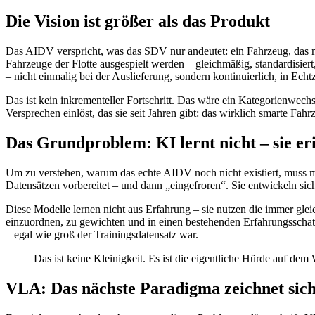
Die Vision ist größer als das Produkt
Das AIDV verspricht, was das SDV nur andeutet: ein Fahrzeug, das ni
Fahrzeuge der Flotte ausgespielt werden – gleichmäßig, standardisiert
– nicht einmalig bei der Auslieferung, sondern kontinuierlich, in Echtz
Das ist kein inkrementeller Fortschritt. Das wäre ein Kategorienwec
Versprechen einlöst, das sie seit Jahren gibt: das wirklich smarte Fahr
Das Grundproblem: KI lernt nicht – sie eri
Um zu verstehen, warum das echte AIDV noch nicht existiert, muss ma
Datensätzen vorbereitet – und dann „eingefroren“. Sie entwickeln sich 
Diese Modelle lernen nicht aus Erfahrung – sie nutzen die immer glei
einzuordnen, zu gewichten und in einen bestehenden Erfahrungsschatz 
– egal wie groß der Trainingsdatensatz war.
Das ist keine Kleinigkeit. Es ist die eigentliche Hürde auf d
VLA: Das nächste Paradigma zeichnet sich