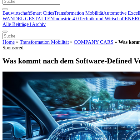
Bauwirtschaft
Smart Cities
Transformation Mobilität
Automotive Excel
WANDEL GESTALTEN
Industrie 4.0
Technik und Wirtschaft
ENER
Alle Beiträge | Archiv
Home
»
Transformation Mobilität
»
COMPANY CARS
»
Was kommt
Sponsored
Was kommt nach dem Software-Defined Ve