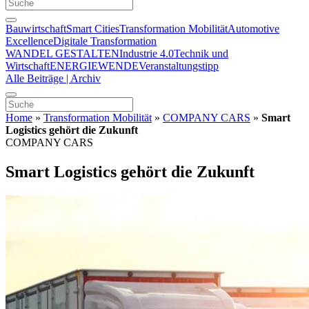
Bauwirtschaft
Smart Cities
Transformation Mobilität
Automotive
Excellence
Digitale Transformation
WANDEL GESTALTEN
Industrie 4.0
Technik und
Wirtschaft
ENERGIEWENDE
Veranstaltungstipp
Alle Beiträge | Archiv
Home
»
Transformation Mobilität
»
COMPANY CARS
»
Smart
Logistics gehört die Zukunft
COMPANY CARS
Smart Logistics gehört die Zukunft