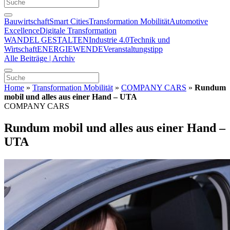
Bauwirtschaft
Smart Cities
Transformation Mobilität
Automotive
Excellence
Digitale Transformation
WANDEL GESTALTEN
Industrie 4.0
Technik und
Wirtschaft
ENERGIEWENDE
Veranstaltungstipp
Alle Beiträge | Archiv
Home
»
Transformation Mobilität
»
COMPANY CARS
»
Rundum
mobil und alles aus einer Hand – UTA
COMPANY CARS
Rundum mobil und alles aus einer Hand –
UTA