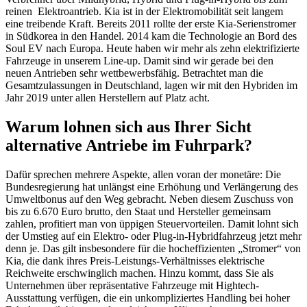
reinen Elektroantrieb. Kia ist in der Elektromobilität seit langem
eine treibende Kraft. Bereits 2011 rollte der erste Kia-Serienstromer
in Südkorea in den Handel. 2014 kam die Technologie an Bord des
Soul EV nach Europa. Heute haben wir mehr als zehn elektrifizierte
Fahrzeuge in unserem Line-up. Damit sind wir gerade bei den
neuen Antrieben sehr wettbewerbsfähig. Betrachtet man die
Gesamtzulassungen in Deutschland, lagen wir mit den Hybriden im
Jahr 2019 unter allen Herstellern auf Platz acht.
Warum lohnen sich aus Ihrer Sicht
alternative Antriebe im Fuhrpark?
Dafür sprechen mehrere Aspekte, allen voran der monetäre: Die
Bundesregierung hat unlängst eine Erhöhung und Verlängerung des
Umweltbonus auf den Weg gebracht. Neben diesem Zuschuss von
bis zu 6.670 Euro brutto, den Staat und Hersteller gemeinsam
zahlen, profitiert man von üppigen Steuervorteilen. Damit lohnt sich
der Umstieg auf ein Elektro- oder Plug-in-Hybridfahrzeug jetzt mehr
denn je. Das gilt insbesondere für die hocheffizienten „Stromer“ von
Kia, die dank ihres Preis-Leistungs-Verhältnisses elektrische
Reichweite erschwinglich machen. Hinzu kommt, dass Sie als
Unternehmen über repräsentative Fahrzeuge mit Hightech-
Ausstattung verfügen, die ein unkompliziertes Handling bei hoher