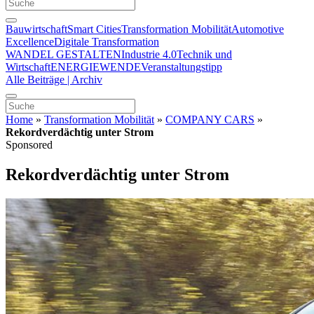
Bauwirtschaft
Smart Cities
Transformation Mobilität
Automotive
Excellence
Digitale Transformation
WANDEL GESTALTEN
Industrie 4.0
Technik und
Wirtschaft
ENERGIEWENDE
Veranstaltungstipp
Alle Beiträge | Archiv
Home
»
Transformation Mobilität
»
COMPANY CARS
»
Rekordverdächtig unter Strom
Sponsored
Rekordverdächtig unter Strom