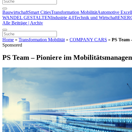
Bauwirtschaft
Smart Cities
Transformation Mobilität
Automotive Excel
WANDEL GESTALTEN
Industrie 4.0
Technik und Wirtschaft
ENER
Alle Beiträge | Archiv
Home
»
Transformation Mobilität
»
COMPANY CARS
»
PS Team –
Sponsored
PS Team – Pioniere im Mobilitätsmanage