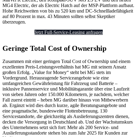
MG4 Electric, der als Electric Hatch auf der MSP-Plattform aufbaut.
Hohe Reichweiten von bis zu 520 km und DC-Schnellladefähigkeit
auf 80 Prozent in max. 43 Minuten sollten selbst Skeptiker
überzeugen.
Jetzt Full-Service-Leasing anfragen
Geringe Total Cost of Ownership
Zusammen mit einer geringen Total Cost of Ownership und einem
exzellenten Preis-Leistungsverhältnis hat MG mit seinem Ansatz
großen Erfolg. „Value for Money“ steht bei MG stets im
Vordergrund. Herausragende Serviceangebote wie eine
umfangreichen Gewährleistung für Fahrzeug und Batterie –
inklusive Pannenservice und Mobilitätsgarantie über eine Laufzeit
von sieben Jahren oder 150.000 Kilometern, je nachdem, welcher
Fall zuerst eintritt – heben MG darüber hinaus von Mitbewerbern
ab. Ergänzt wird dies durch kurze, agile Beratungsangebote und
eine pragmatische, bundesweite Flottenbetreuung. 130
Servicestandorte, die gleichzeitig als Auslieferungszentren dienen,
decken die Versorgung in Deutschland ab. Und der Wachstumskurs
des Unternehmens setzt sich fort: Mehr als 200 Service- und
Auslieferungsstandorte stehen bis zum Jahr 2025 für Kunden zur