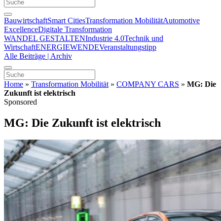
Bauwirtschaft
Smart Cities
Transformation Mobilität
Automotive
Excellence
Digitale Transformation
WANDEL GESTALTEN
Industrie 4.0
Technik und
Wirtschaft
ENERGIEWENDE
Veranstaltungstipp
Alle Beiträge | Archiv
Home
»
Transformation Mobilität
»
COMPANY CARS
»
MG: Die
Zukunft ist elektrisch
Sponsored
MG: Die Zukunft ist elektrisch