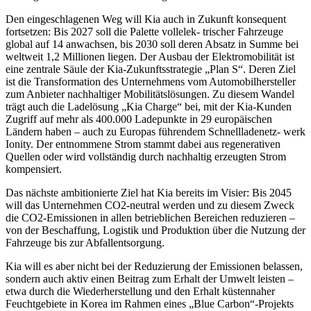
Den eingeschlagenen Weg will Kia auch in Zukunft konsequent
fortsetzen: Bis 2027 soll die Palette vollelek- trischer Fahrzeuge
global auf 14 anwachsen, bis 2030 soll deren Absatz in Summe bei
weltweit 1,2 Millionen liegen. Der Ausbau der Elektromobilität ist
eine zentrale Säule der Kia-Zukunftsstrategie „Plan S“. Deren Ziel
ist die Transformation des Unternehmens vom Automobilhersteller
zum Anbieter nachhaltiger Mobilitätslösungen. Zu diesem Wandel
trägt auch die Ladelösung „Kia Charge“ bei, mit der Kia-Kunden
Zugriff auf mehr als 400.000 Ladepunkte in 29 europäischen
Ländern haben – auch zu Europas führendem Schnellladenetz- werk
Ionity. Der entnommene Strom stammt dabei aus regenerativen
Quellen oder wird vollständig durch nachhaltig erzeugten Strom
kompensiert.
Das nächste ambitionierte Ziel hat Kia bereits im Visier: Bis 2045
will das Unternehmen CO2-neutral werden und zu diesem Zweck
die CO2-Emissionen in allen betrieblichen Bereichen reduzieren –
von der Beschaffung, Logistik und Produktion über die Nutzung der
Fahrzeuge bis zur Abfallentsorgung.
Kia will es aber nicht bei der Reduzierung der Emissionen belassen,
sondern auch aktiv einen Beitrag zum Erhalt der Umwelt leisten –
etwa durch die Wiederherstellung und den Erhalt küstennaher
Feuchtgebiete in Korea im Rahmen eines „Blue Carbon“-Projekts