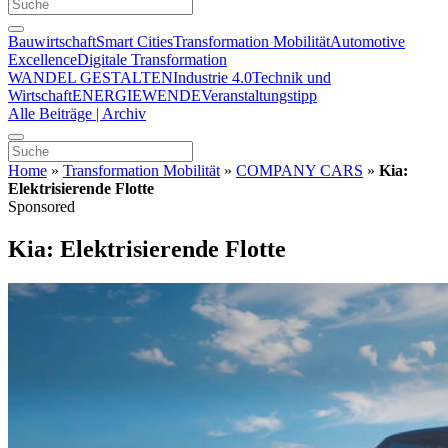
Bauwirtschaft
Smart Cities
Transformation Mobilität
Automotive
Excellence
Digitale Transformation
WANDEL GESTALTEN
Industrie 4.0
Technik und
Wirtschaft
ENERGIEWENDE
Veranstaltungstipp
Alle Beiträge | Archiv
Home
»
Transformation Mobilität
»
COMPANY CARS
»
Kia:
Elektrisierende Flotte
Sponsored
Kia: Elektrisierende Flotte