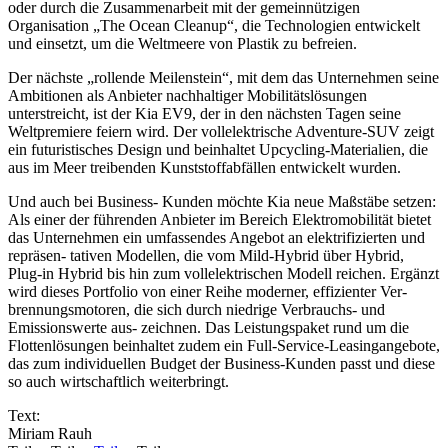
oder durch die Zusammenarbeit mit der gemeinnützigen
Organisation „The Ocean Cleanup“, die Technologien entwickelt
und einsetzt, um die Weltmeere von Plastik zu befreien.
Der nächste „rollende Meilenstein“, mit dem das Unternehmen seine
Ambitionen als Anbieter nachhaltiger Mobilitätslösungen
unterstreicht, ist der Kia EV9, der in den nächsten Tagen seine
Weltpremiere feiern wird. Der vollelektrische Adventure-SUV zeigt
ein futuristisches Design und beinhaltet Upcycling-Materialien, die
aus im Meer treibenden Kunststoffabfällen entwickelt wurden.
Und auch bei Business- Kunden möchte Kia neue Maßstäbe setzen:
Als einer der führenden Anbieter im Bereich Elektromobilität bietet
das Unternehmen ein umfassendes Angebot an elektrifizierten und
repräsen- tativen Modellen, die vom Mild-Hybrid über Hybrid,
Plug-in Hybrid bis hin zum vollelektrischen Modell reichen. Ergänzt
wird dieses Portfolio von einer Reihe moderner, effizienter Ver-
brennungsmotoren, die sich durch niedrige Verbrauchs- und
Emissionswerte aus- zeichnen. Das Leistungspaket rund um die
Flottenlösungen beinhaltet zudem ein Full-Service-Leasingangebote,
das zum individuellen Budget der Business-Kunden passt und diese
so auch wirtschaftlich weiterbringt.
Text:
Miriam Rauh