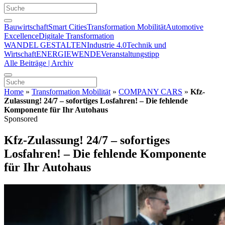
Bauwirtschaft
Smart Cities
Transformation Mobilität
Automotive
Excellence
Digitale Transformation
WANDEL GESTALTEN
Industrie 4.0
Technik und
Wirtschaft
ENERGIEWENDE
Veranstaltungstipp
Alle Beiträge | Archiv
Home
»
Transformation Mobilität
»
COMPANY CARS
»
Kfz-
Zulassung! 24/7 – sofortiges Losfahren! – Die fehlende
Komponente für Ihr Autohaus
Sponsored
Kfz-Zulassung! 24/7 – sofortiges
Losfahren! – Die fehlende Komponente
für Ihr Autohaus