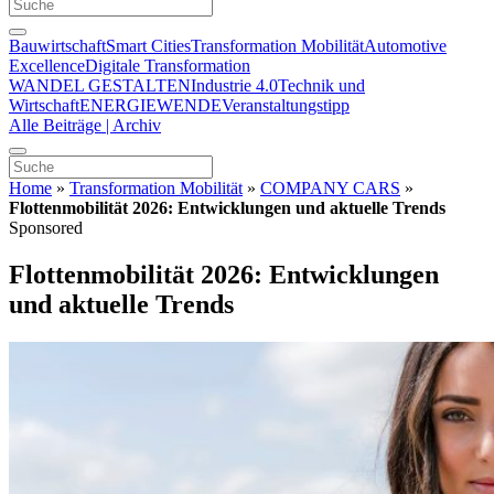
Bauwirtschaft
Smart Cities
Transformation Mobilität
Automotive
Excellence
Digitale Transformation
WANDEL GESTALTEN
Industrie 4.0
Technik und
Wirtschaft
ENERGIEWENDE
Veranstaltungstipp
Alle Beiträge | Archiv
Home
»
Transformation Mobilität
»
COMPANY CARS
»
Flottenmobilität 2026: Entwicklungen und aktuelle Trends
Sponsored
Flottenmobilität 2026: Entwicklungen
und aktuelle Trends