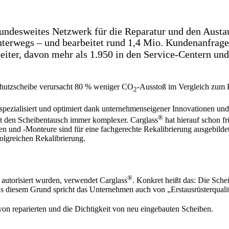
bundesweites Netzwerk für die Reparatur und den Austa
nterwegs – und bearbeitet rund 1,4 Mio. Kundenanfragen
iter, davon mehr als 1.950 in den Service-Centern un
chutzscheibe verursacht 80 % weniger CO
-Ausstoß im Vergleich zum 
2
pezialisiert und optimiert dank unternehmenseigener Innovationen und ü
®
ht den Scheibentausch immer komplexer. Carglass
hat hierauf schon fr
n und -Monteure sind für eine fachgerechte Rekalibrierung ausgebildet
olgreichen Rekalibrierung.
®
 autorisiert wurden, verwendet Carglass
. Konkret heißt das: Die Schei
Aus diesem Grund spricht das Unternehmen auch von „Erstausrüsterqualit
von reparierten und die Dichtigkeit von neu eingebauten Scheiben.