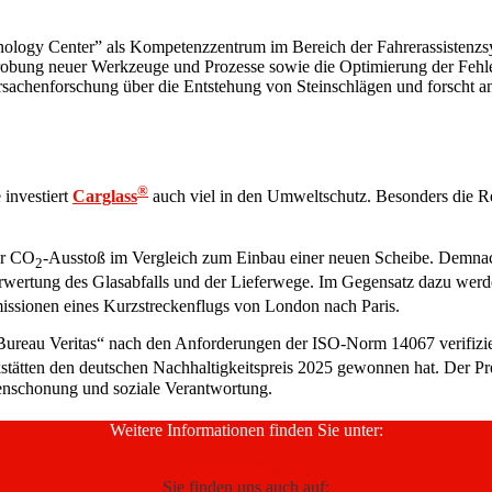
ogy Center” als Kompetenzzentrum im Bereich der Fahrerassistenzsys
rprobung neuer Werkzeuge und Prozesse sowie die Optimierung der Fehl
Ursachenforschung über die Entstehung von Steinschlägen und forscht an
®
investiert
Carglass
auch viel in den Umweltschutz. Besonders die Rep
er CO
-Ausstoß im Vergleich zum Einbau einer neuen Scheibe. Demnac
2
rwertung des Glasabfalls und der Lieferwege. Im Gegensatz dazu wer
ssionen eines Kurzstreckenflugs von London nach Paris.
Bureau Veritas“ nach den Anforderungen der ISO-Norm 14067 verifizier
stätten den deutschen Nachhaltigkeitspreis 2025 gewonnen hat. Der Pr
enschonung und soziale Verantwortung.
Weitere Informationen finden Sie unter:
www.carglass.de
Sie finden uns auch auf: