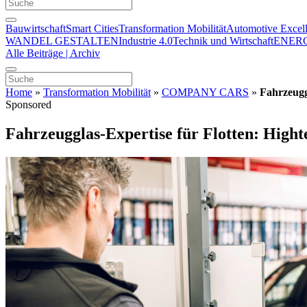
Bauwirtschaft
Smart Cities
Transformation Mobilität
Automotive Excel
WANDEL GESTALTEN
Industrie 4.0
Technik und Wirtschaft
ENER
Alle Beiträge | Archiv
Home
»
Transformation Mobilität
»
COMPANY CARS
»
Fahrzeugg
Sponsored
Fahrzeugglas-Expertise für Flotten: Hight