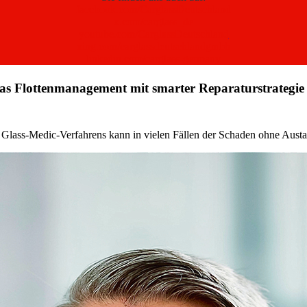
facebook.com/CarglassDeutschland
x.com/carglass_de
youtube.com/CarglassDeutschland
xing.com/carglassdeutschlandgmbh
linkedin.com/carglass-germany
as Flottenmanagement mit smarter Reparaturstrategie
 Glass-Medic-Verfahrens kann in vielen Fällen der Schaden ohne Austa