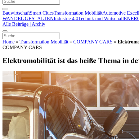
Bauwirtschaft
Smart Cities
Transformation Mobilität
Automotive Excel
WANDEL GESTALTEN
Industrie 4.0
Technik und Wirtschaft
ENER
Alle Beiträge | Archiv
Home
»
Transformation Mobilität
»
COMPANY CARS
»
Elektromob
COMPANY CARS
Elektromobilität ist das heiße Thema in de