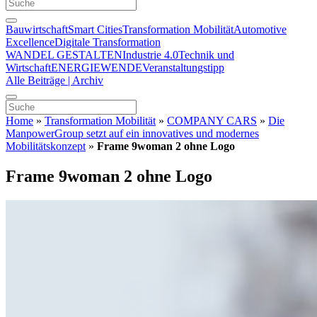
Bauwirtschaft
Smart Cities
Transformation Mobilität
Automotive
Excellence
Digitale Transformation
WANDEL GESTALTEN
Industrie 4.0
Technik und
Wirtschaft
ENERGIEWENDE
Veranstaltungstipp
Alle Beiträge | Archiv
Home
»
Transformation Mobilität
»
COMPANY CARS
»
Die
ManpowerGroup setzt auf ein innovatives und modernes
Mobilitätskonzept
»
Frame 9woman 2 ohne Logo
Frame 9woman 2 ohne Logo