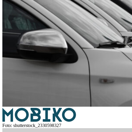
Foto: shutterstock_2330598327