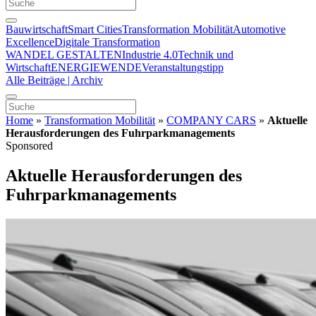
Bauwirtschaft
Smart Cities
Transformation Mobilität
Automotive
Excellence
Digitale Transformation
WANDEL GESTALTEN
Industrie 4.0
Technik und
Wirtschaft
ENERGIEWENDE
Veranstaltungstipp
Alle Beiträge | Archiv
Home
»
Transformation Mobilität
»
COMPANY CARS
»
Aktuelle
Herausforderungen des Fuhrparkmanagements
Sponsored
Aktuelle Herausforderungen des
Fuhrparkmanagements