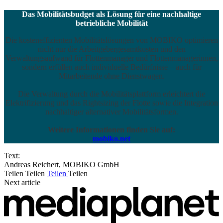
Das Mobilitätsbudget als Lösung für eine nachhaltige
betriebliche Mobilität
Die kosteneffizienten Mobilitätslösungen von MOBIKO optimieren
nicht nur die Arbeitgebergesamtkosten und den
Verwaltungsaufwand für Flottenmanager und Flottenmanagerinnen,
sondern erfüllen auch individuelle Bedürfnisse – auch für
Mitarbeitende ohne Dienstwagen.
Die Verwaltung durch die Mobilitätsplattform erleichtert die
Elektrifizierung und das Rightsizing der Flotte sowie die Integration
nachhaltiger alternativer Mobilitätsformen.
Weitere Informationen finden Sie auf:
mobiko.net
Text:
Andreas Reichert, MOBIKO GmbH
Teilen
Teilen
Teilen
Teilen
Next article