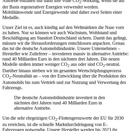
Antriebe entfalten nur dann ihre volle CO
-Wirkung, wenn sie auf
2
der Basis regenerativer Energien verwendet werden.
Mobilitätswende und Energiewende sind daher zwei Seiten einer
Medaille.
Unser Ziel ist es, auch künftig auf den Weltmärkten die Nase vorn
zu haben. Nur so können wir auch Wachstum, Wohlstand und
Beschäftigung am Standort Deutschland sichern. Damit das gelingt,
müssen wir die Herausforderungen entschlossen anpacken. Genau
das tut die deutsche Automobilindustrie. Unsere Unternehmen –
Hersteller wie Zulieferer – investieren massiv in alternative Antriebe:
rund 40 Milliarden Euro in den nächsten drei Jahren. Die neuen
Modelle stoßen immer weniger CO
aus oder sind CO
-neutral.
2
2
Darüber hinaus streben wir im gesamten Wertschöpfungsprozess
CO
-Neutralität an – von der Entwicklung über die Produktion des
2
Automobils bis zum Vertrieb und zur Nutzung und Verwertung des
Fahrzeugs.
Die deutsche Automobilindustrie investiert in den
nächsten drei Jahren rund 40 Milliarden Euro in
alternative Antriebe.
Um die sehr ehrgeizigen CO
-Flottengrenzwerte der EU für 2030
2
zu erreichen, ist die schnelle Marktdurchdringung von E-
Fahrzeugen notwendig. Unsere Hersteller werden bis 2023 ihr