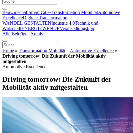
Bauwirtschaft
Smart Cities
Transformation Mobilität
Automotive
Excellence
Digitale Transformation
WANDEL GESTALTEN
Industrie 4.0
Technik und
Wirtschaft
ENERGIEWENDE
Veranstaltungstipp
Alle Beiträge | Archiv
Home
»
Transformation Mobilität
»
Automotive Excellence
»
Driving tomorrow: Die Zukunft der Mobilität aktiv
mitgestalten
Automotive Excellence
Driving tomorrow: Die Zukunft der
Mobilität aktiv mitgestalten