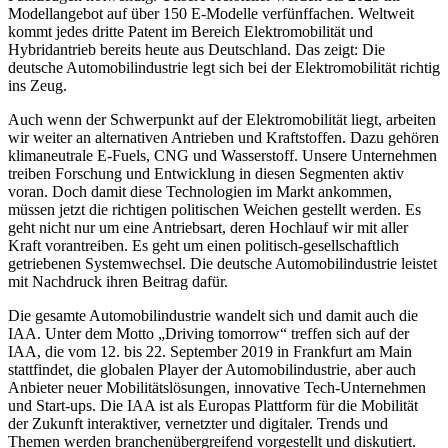
Modellangebot auf über 150 E-Modelle verfünffachen. Weltweit
kommt jedes dritte Patent im Bereich Elektromobilität und
Hybridantrieb bereits heute aus Deutschland. Das zeigt: Die
deutsche Automobilindustrie legt sich bei der Elektromobilität richtig
ins Zeug.
Auch wenn der Schwerpunkt auf der Elektromobilität liegt, arbeiten
wir weiter an alternativen Antrieben und Kraftstoffen. Dazu gehören
klimaneutrale E-Fuels, CNG und Wasserstoff. Unsere Unternehmen
treiben Forschung und Entwicklung in diesen Segmenten aktiv
voran. Doch damit diese Technologien im Markt ankommen,
müssen jetzt die richtigen politischen Weichen gestellt werden. Es
geht nicht nur um eine Antriebsart, deren Hochlauf wir mit aller
Kraft vorantreiben. Es geht um einen politisch-gesellschaftlich
getriebenen Systemwechsel. Die deutsche Automobilindustrie leistet
mit Nachdruck ihren Beitrag dafür.
Die gesamte Automobilindustrie wandelt sich und damit auch die
IAA. Unter dem Motto „Driving tomorrow“ treffen sich auf der
IAA, die vom 12. bis 22. September 2019 in Frankfurt am Main
stattfindet, die globalen Player der Automobilindustrie, aber auch
Anbieter neuer Mobilitätslösungen, innovative Tech-Unternehmen
und Start-ups. Die IAA ist als Europas Plattform für die Mobilität
der Zukunft interaktiver, vernetzter und digitaler. Trends und
Themen werden branchenübergreifend vorgestellt und diskutiert.