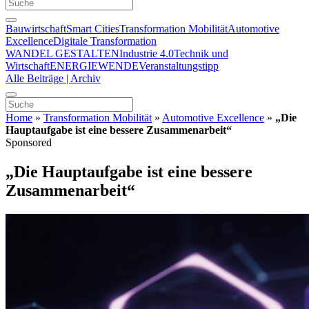
Bauwirtschaft
Smart Cities
Transformation Mobilität
Automotive
Excellence
Digitale Transformation
WANDEL GESTALTEN
Industrie 4.0
Technik und
Wirtschaft
ENERGIEWENDE
Veranstaltungstipp
Alle Beiträge | Archiv
Home
»
Transformation Mobilität
»
Automotive Excellence
»
„Die
Hauptaufgabe ist eine bessere Zusammenarbeit“
Sponsored
„Die Hauptaufgabe ist eine bessere
Zusammenarbeit“