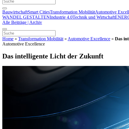
Bauwirtschaft
Smart Cities
Transformation Mobilität
Automotive Excel
WANDEL GESTALTEN
Industrie 4.0
Technik und Wirtschaft
ENER
Alle Beiträge | Archiv
Home
»
Transformation Mobilität
»
Automotive Excellence
»
Das int
Automotive Excellence
Das intelligente Licht der Zukunft