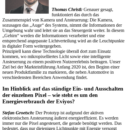
Thomas Christl:
Genauer gesagt,
funktioniert das durch das
Zusammenspiel von Kamera und Ansteuerung: Die Kamera,
sozusagen das „Auge“ des Systems, nimmt die Informationen der
Umgebung wahr und leitet sie an das Steuergerät weiter. In diesem
„Gehirn“ werden die Informationen verarbeitet und eine
entsprechend angepasste Lichtverteilung wird an die Leuchtpunkte
in digitaler Form weitergegeben.
Prinzipiell kann diese Technologie überall dort zum Einsatz
kommen, wo mikropixelliertes Licht sowie eine intelligente
Ansteuerung zu einem positiven Nutzererlebnis beitragen. Unser
Ziel bei der Markteinführung Anfang 2020 ist, den Beginn einer
neuen Produktfamilie zu markieren, die neben Automotive in
verschiedensten Bereichen Anwendung findet.
Im Hinblick auf das ständige Ein- und Ausschalten
der einzelnen Pixel – wie steht es um den
Energieverbrauch der Eviyos?
Stefan Groetsch:
Der Prototyp ist aufgrund der aktiven
elektronischen Ansteuerung äußerst energieeffizient. Es werden
immer nur die Pixel angesteuert, die gerade benötigt werden. Das
bedeutet, dass nur diejenigen Lichtpunkte mit Energie versorgt