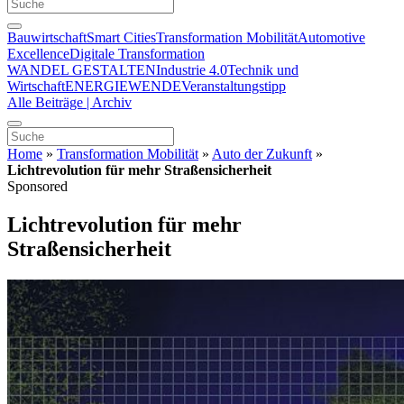
Bauwirtschaft
Smart Cities
Transformation Mobilität
Automotive
Excellence
Digitale Transformation
WANDEL GESTALTEN
Industrie 4.0
Technik und
Wirtschaft
ENERGIEWENDE
Veranstaltungstipp
Alle Beiträge | Archiv
Home
»
Transformation Mobilität
»
Auto der Zukunft
»
Lichtrevolution für mehr Straßensicherheit
Sponsored
Lichtrevolution für mehr
Straßensicherheit