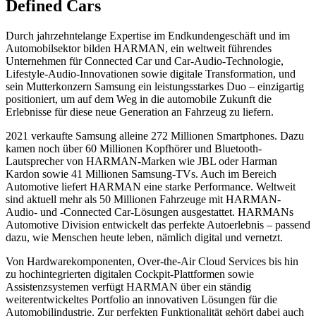
Defined Cars
Durch jahrzehntelange Expertise im Endkundengeschäft und im
Automobilsektor bilden HARMAN, ein weltweit führendes
Unternehmen für Connected Car und Car-Audio-Technologie,
Lifestyle-Audio-Innovationen sowie digitale Transformation, und
sein Mutterkonzern Samsung ein leistungsstarkes Duo – einzigartig
positioniert, um auf dem Weg in die automobile Zukunft die
Erlebnisse für diese neue Generation an Fahrzeug zu liefern.
2021 verkaufte Samsung alleine 272 Millionen Smartphones. Dazu
kamen noch über 60 Millionen Kopfhörer und Bluetooth-
Lautsprecher von HARMAN-Marken wie JBL oder Harman
Kardon sowie 41 Millionen Samsung-TVs. Auch im Bereich
Automotive liefert HARMAN eine starke Performance. Weltweit
sind aktuell mehr als 50 Millionen Fahrzeuge mit HARMAN-
Audio- und -Connected Car-Lösungen ausgestattet. HARMANs
Automotive Division entwickelt das perfekte Autoerlebnis – passend
dazu, wie Menschen heute leben, nämlich digital und vernetzt.
Von Hardwarekomponenten, Over-the-Air Cloud Services bis hin
zu hochintegrierten digitalen Cockpit-Plattformen sowie
Assistenzsystemen verfügt HARMAN über ein ständig
weiterentwickeltes Portfolio an innovativen Lösungen für die
Automobilindustrie. Zur perfekten Funktionalität gehört dabei auch