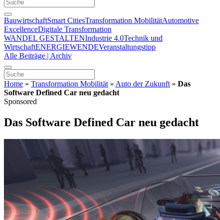
Bauwirtschaft
Smart Cities
Transformation Mobilität
Automotive
Excellence
Digitale Transformation
WANDEL GESTALTEN
Industrie 4.0
Technik und
Wirtschaft
ENERGIEWENDE
Veranstaltungstipp
Alle Beiträge | Archiv
Home
»
Transformation Mobilität
»
Auto der Zukunft
»
Das
Software Defined Car neu gedacht
Sponsored
Das Software Defined Car neu gedacht