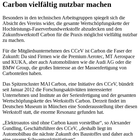
Carbon vielfältig nutzbar machen
Besonders in den technischen Arbeitsgruppen spiegelt sich die
Absicht des Vereins wider, die gesamte Wertschöpfungskette der
Hochleistungs-Faserverbundwerkstoffe abzudecken und den
Zukunftswerkstoff Carbon für die Praxis möglichst vielfältig nutzbar
zu machen.
Für die Mitgliedsunternehmen des CCeV ist Carbon die Faser der
Zukunft: Da sind Firmen wie die Premium Aerotec, MT Aerospace
und KUKA, aber auch Automobilisten wie die Audi AG oder die
BMW Group, die großes Interesse an der Massenfertigung von
Carbonteilen haben.
Das Spitzencluster MAI Carbon, eine Initiative des CCeV, bündelt
seit Januar 2012 die Forschungsaktivitäten interessierter
Unternehmen und Institute an der Serienfertigung und der gesamten
Wertschöpfungskette des Werkstoffs Carbon. Derzeit findet im
Deutschen Museum in München eine Sonderausstellung über diesen
Werkstoff statt, die enorme Resonanz gefunden hat.
„Elektroautos sind ohne Carbon kaum vorstellbar“, so Alexander
Gundling, Geschäftsführer des CCeV, „deshalb liegt im
Automobilbau die nächste Zukunft des Baustoffes und daher auch
eine unserer Schwerpunktinitiativen“.