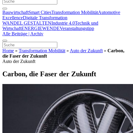
Bauwirtschaft
Smart Cities
Transformation Mobilität
Automotive
Excellence
Digitale Transformation
WANDEL GESTALTEN
Industrie 4.0
Technik und
Wirtschaft
ENERGIEWENDE
Veranstaltungstipp
Alle Beiträge | Archiv
Home
»
Transformation Mobilität
»
Auto der Zukunft
»
Carbon,
die Faser der Zukunft
Auto der Zukunft
Carbon, die Faser der Zukunft