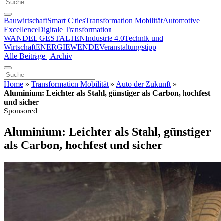
Bauwirtschaft
Smart Cities
Transformation Mobilität
Automotive
Excellence
Digitale Transformation
WANDEL GESTALTEN
Industrie 4.0
Technik und
Wirtschaft
ENERGIEWENDE
Veranstaltungstipp
Alle Beiträge | Archiv
Home
»
Transformation Mobilität
»
Auto der Zukunft
»
Aluminium: Leichter als Stahl, günstiger als Carbon, hochfest
und sicher
Sponsored
Aluminium: Leichter als Stahl, günstiger
als Carbon, hochfest und sicher