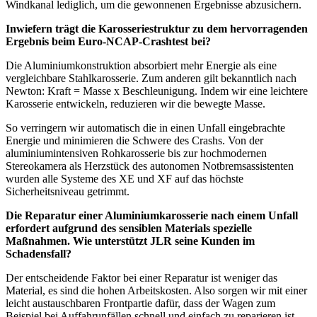
Windkanal lediglich, um die gewonnenen Ergebnisse abzusichern.
Inwiefern trägt die Karosseriestruktur zu dem hervorragenden
Ergebnis beim Euro-NCAP-Crashtest bei?
Die Aluminiumkonstruktion absorbiert mehr Energie als eine
vergleichbare Stahlkarosserie. Zum anderen gilt bekanntlich nach
Newton: Kraft = Masse x Beschleunigung. Indem wir eine leichtere
Karosserie entwickeln, reduzieren wir die bewegte Masse.
So verringern wir automatisch die in einen Unfall eingebrachte
Energie und minimieren die Schwere des Crashs. Von der
aluminiumintensiven Rohkarosserie bis zur hochmodernen
Stereokamera als Herzstück des autonomen Notbremsassistenten
wurden alle Systeme des XE und XF auf das höchste
Sicherheitsniveau getrimmt.
Die Reparatur einer Aluminiumkarosserie nach einem Unfall
erfordert aufgrund des sensiblen Materials spezielle
Maßnahmen. Wie unterstützt JLR seine Kunden im
Schadensfall?
Der entscheidende Faktor bei einer Reparatur ist weniger das
Material, es sind die hohen Arbeitskosten. Also sorgen wir mit einer
leicht austauschbaren Frontpartie dafür, dass der Wagen zum
Beispiel bei Auffahrunfällen schnell und einfach zu reparieren ist.