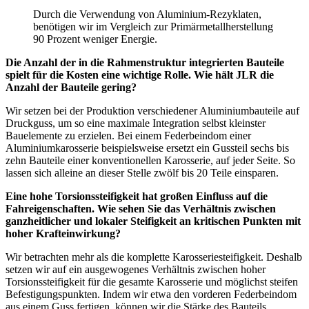
Durch die Verwendung von Aluminium-Rezyklaten,
benötigen wir im Vergleich zur Primärmetallherstellung
90 Prozent weniger Energie.
Die Anzahl der in die Rahmenstruktur integrierten Bauteile
spielt für die Kosten eine wichtige Rolle. Wie hält JLR die
Anzahl der Bauteile gering?
Wir setzen bei der Produktion verschiedener Aluminiumbauteile auf
Druckguss, um so eine maximale Integration selbst kleinster
Bauelemente zu erzielen. Bei einem Federbeindom einer
Aluminiumkarosserie beispielsweise ersetzt ein Gussteil sechs bis
zehn Bauteile einer konventionellen Karosserie, auf jeder Seite. So
lassen sich alleine an dieser Stelle zwölf bis 20 Teile einsparen.
Eine hohe Torsionssteifigkeit hat großen Einfluss auf die
Fahreigenschaften. Wie sehen Sie das Verhältnis zwischen
ganzheitlicher und lokaler Steifigkeit an kritischen Punkten mit
hoher Krafteinwirkung?
Wir betrachten mehr als die komplette Karosseriesteifigkeit. Deshalb
setzen wir auf ein ausgewogenes Verhältnis zwischen hoher
Torsionssteifigkeit für die gesamte Karosserie und möglichst steifen
Befestigungspunkten. Indem wir etwa den vorderen Federbeindom
aus einem Guss fertigen, können wir die Stärke des Bauteils