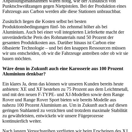
Anpassungsmaßnahmen wären nötig, wie der Austausch von
Punktschweißzangen gegen Nietpistolen. Bei der Produktion eines
Fahrzeugs aus Carbon werden alle diese Stationen unbrauchbar.
Zusätzlich liegen die Kosten selbst bei besten
Produktionsbedingungen fünf- bis zehnmal höher als bei
Aluminium. Auch bei einer voll integrierten Lieferkette macht der
unveränderliche Preis des Rohmaterials rund 50 Prozent der
gesamten Produktkosten aus. Darüber hinaus ist Carbon eine
ölbasierte Technologie – und bei den knappen Ressourcen müssen
wir uns entscheiden, ob wir die Fahrzeuge antreiben oder ob wir sie
bauen möchten.
Wäre denn in Zukunft auch eine Karosserie aus 100 Prozent
Aluminium denkbar?
Ein klares Ja, denn das können wir unseren Kunden bereits heute
anbieten: XE und XF bestehen zu 75 Prozent aus dem Leichtmetall,
und mit den neuen F-TYPE- und XJ-Modellen sowie dem Range
Rover und Range Rover Sport bieten wir bereits Modelle aus
nahezu 100 Prozent Aluminium an. Um in Zukunft auch auf diesen
geringen Stahlanteil zu verzichten und trotzdem maximale Stabilität
zu gewährleisten, entwickeln wir unsere Fügeprozesse
kontinuierlich weiter.
Nach langen Versuchsreihen verfügten wir beim Erscheinen des XJ