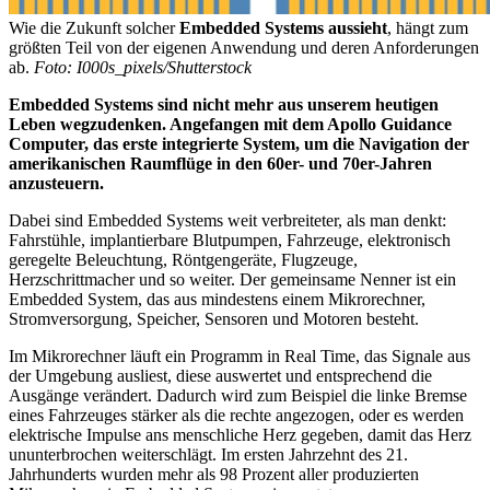
Wie die Zukunft solcher
Embedded Systems aussieht
, hängt zum
größten Teil von der eigenen Anwendung und deren Anforderungen
ab.
Foto: I000s_pixels/Shutterstock
Embedded Systems sind nicht mehr aus unserem heutigen
Leben wegzudenken. Angefangen mit dem Apollo Guidance
Computer, das erste integrierte System, um die Navigation der
amerikanischen Raumflüge in den 60er- und 70er-Jahren
anzusteuern.
Dabei sind Embedded Systems weit verbreiteter, als man denkt:
Fahrstühle, implantierbare Blutpumpen, Fahrzeuge, elektronisch
geregelte Beleuchtung, Röntgengeräte, Flugzeuge,
Herzschrittmacher und so weiter. Der gemeinsame Nenner ist ein
Embedded System, das aus mindestens einem Mikrorechner,
Stromversorgung, Speicher, Sensoren und Motoren besteht.
Im Mikrorechner läuft ein Programm in Real Time, das Signale aus
der Umgebung ausliest, diese auswertet und entsprechend die
Ausgänge verändert. Dadurch wird zum Beispiel die linke Bremse
eines Fahrzeuges stärker als die rechte angezogen, oder es werden
elektrische Impulse ans menschliche Herz gegeben, damit das Herz
ununterbrochen weiterschlägt. Im ersten Jahrzehnt des 21.
Jahrhunderts wurden mehr als 98 Prozent aller produzierten