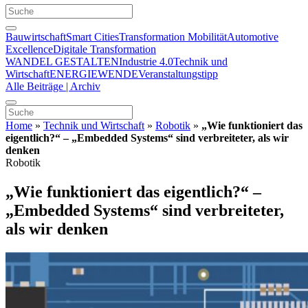
Bauwirtschaft
Smart Cities
Transformation Mobilität
Automotive
Excellence
Digitale Transformation
WANDEL GESTALTEN
Industrie 4.0
Technik und
Wirtschaft
ENERGIEWENDE
Veranstaltungstipp
Alle Beiträge | Archiv
Home
»
Technik und Wirtschaft
»
Robotik
»
„Wie funktioniert das
eigentlich?“ – „Embedded Systems“ sind verbreiteter, als wir
denken
Robotik
„Wie funktioniert das eigentlich?“ –
„Embedded Systems“ sind verbreiteter,
als wir denken