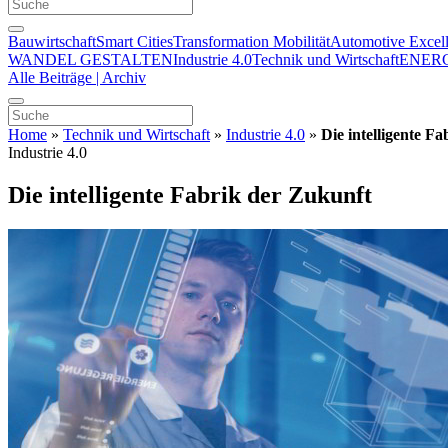
Bauwirtschaft
Smart Cities
Transformation Mobilität
Automotive Excel
WANDEL GESTALTEN
Industrie 4.0
Technik und Wirtschaft
ENER
Alle Beiträge | Archiv
Home
»
Technik und Wirtschaft
»
Industrie 4.0
»
Die intelligente F
Industrie 4.0
Die intelligente Fabrik der Zukunft