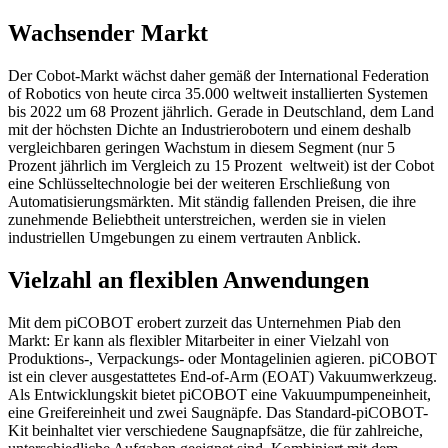
Wachsender Markt
Der Cobot-Markt wächst daher gemäß der International Federation
of Robotics von heute circa 35.000 weltweit installierten Systemen
bis 2022 um 68 Prozent jährlich. Gerade in Deutschland, dem Land
mit der höchsten Dichte an Industrierobotern und einem deshalb
vergleichbaren geringen Wachstum in diesem Segment (nur 5
Prozent jährlich im Vergleich zu 15 Prozent weltweit) ist der Cobot
eine Schlüsseltechnologie bei der weiteren Erschließung von
Automatisierungsmärkten. Mit ständig fallenden Preisen, die ihre
zunehmende Beliebtheit unterstreichen, werden sie in vielen
industriellen Umgebungen zu einem vertrauten Anblick.
Vielzahl an flexiblen Anwendungen
Mit dem piCOBOT erobert zurzeit das Unternehmen Piab den
Markt: Er kann als flexibler Mitarbeiter in einer Vielzahl von
Produktions-, Verpackungs- oder Montagelinien agieren. piCOBOT
ist ein clever ausgestattetes End-of-Arm (EOAT) Vakuumwerkzeug.
Als Entwicklungskit bietet piCOBOT eine Vakuumpumpeneinheit,
eine Greifereinheit und zwei Saugnäpfe. Das Standard-piCOBOT-
Kit beinhaltet vier verschiedene Saugnapfsätze, die für zahlreiche,