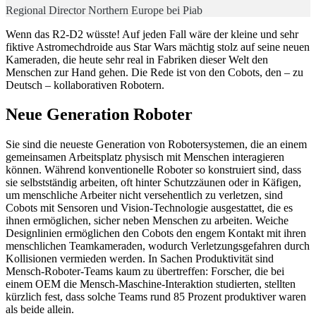
Regional Director Northern Europe bei Piab
Wenn das R2-D2 wüsste! Auf jeden Fall wäre der kleine und sehr
fiktive Astromechdroide aus Star Wars mächtig stolz auf seine neuen
Kameraden, die heute sehr real in Fabriken dieser Welt den
Menschen zur Hand gehen. Die Rede ist von den Cobots, den – zu
Deutsch – kollaborativen Robotern.
Neue Generation Roboter
Sie sind die neueste Generation von Robotersystemen, die an einem
gemeinsamen Arbeitsplatz physisch mit Menschen interagieren
können. Während konventionelle Roboter so konstruiert sind, dass
sie selbstständig arbeiten, oft hinter Schutzzäunen oder in Käfigen,
um menschliche Arbeiter nicht versehentlich zu verletzen, sind
Cobots mit Sensoren und Vision-Technologie ausgestattet, die es
ihnen ermöglichen, sicher neben Menschen zu arbeiten. Weiche
Designlinien ermöglichen den Cobots den engem Kontakt mit ihren
menschlichen Teamkameraden, wodurch Verletzungsgefahren durch
Kollisionen vermieden werden. In Sachen Produktivität sind
Mensch-Roboter-Teams kaum zu übertreffen: Forscher, die bei
einem OEM die Mensch-Maschine-Interaktion studierten, stellten
kürzlich fest, dass solche Teams rund 85 Prozent produktiver waren
als beide allein.