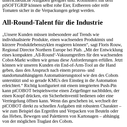
unterschiedliche Aufgaben geeignet sind. Kombiniert mit dem
piSOFTGRIP können selbst rohe Eier, Erdbeeren oder reife
Tomaten sicher in die Verpackungen gelegt werden.
All-Round-Talent für die Industrie
„Unsere Kunden müssen insbesondere auf Trends wie
individualisierte Produkte, einen wachsenden Produktmix und
kürzere Produktlebenszyklen reagieren können“, sagt Floris Rouw,
Regional Director Northern Europe bei Piab. „Mit der Entwicklung
eines kompakten ‚All-Round‘-Vakuumgreifers für den wachsenden
Cobot-Markt wollten wir genau diese Anforderungen erfüllen. Jetzt
können wir unseren Kunden ein End-of-Arm-Tool an die Hand
geben, dass den Anspruch nach einem prozess- und
standortunabhängigem Automatisierungstool wie den des Cobots
unterstützt und so gerade KMUs den Einstieg in die Automation
erleichtert.“ Richtig konfiguriert mit einem integrierten Push-Pin
kann piCOBOT beispielsweise einen Zeigefinger nachbilden, der
einen Knopf drücken, ein Sicherheitsventil bedienen oder eine
Verriegelung öffnen kann. Wenn das geschehen ist, wechselt der
piCOBOT direkt zu schnellen Aufgaben mit robustem Charakter –
wie zum Beispiel das Ergreifen und Verpacken von Beuteln oder
das Heben, Bewegen und Palettieren von Kartonagen – abhängig
von der möglichen Traglast des Cobots.