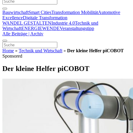
Bauwirtschaft
Smart Cities
Transformation Mobilität
Automotive
Excellence
Digitale Transformation
WANDEL GESTALTEN
Industrie 4.0
Technik und
Wirtschaft
ENERGIEWENDE
Veranstaltungstipp
Alle Beiträge | Archiv
Home
»
Technik und Wirtschaft
»
Der kleine Helfer piCOBOT
Sponsored
Der kleine Helfer piCOBOT