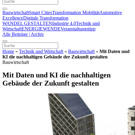
Bauwirtschaft
Smart Cities
Transformation Mobilität
Automotive
Excellence
Digitale Transformation
WANDEL GESTALTEN
Industrie 4.0
Technik und
Wirtschaft
ENERGIEWENDE
Veranstaltungstipp
Alle Beiträge | Archiv
Home
»
Technik und Wirtschaft
»
Bauwirtschaft
»
Mit Daten und
KI die nachhaltigen Gebäude der Zukunft gestalten
Bauwirtschaft
Mit Daten und KI die nachhaltigen
Gebäude der Zukunft gestalten