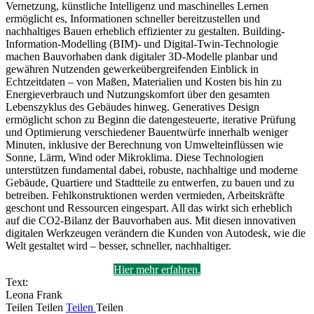
Vernetzung, künstliche Intelligenz und maschinelles Lernen
ermöglicht es, Informationen schneller bereitzustellen und
nachhaltiges Bauen erheblich effizienter zu gestalten. Building-
Information-Modelling (BIM)- und Digital-Twin-Technologie
machen Bauvorhaben dank digitaler 3D-Modelle planbar und
gewähren Nutzenden gewerkeübergreifenden Einblick in
Echtzeitdaten – von Maßen, Materialien und Kosten bis hin zu
Energieverbrauch und Nutzungskomfort über den gesamten
Lebenszyklus des Gebäudes hinweg. Generatives Design
ermöglicht schon zu Beginn die datengesteuerte, iterative Prüfung
und Optimierung verschiedener Bauentwürfe innerhalb weniger
Minuten, inklusive der Berechnung von Umwelteinflüssen wie
Sonne, Lärm, Wind oder Mikroklima. Diese Technologien
unterstützen fundamental dabei, robuste, nachhaltige und moderne
Gebäude, Quartiere und Stadtteile zu entwerfen, zu bauen und zu
betreiben. Fehlkonstruktionen werden vermieden, Arbeitskräfte
geschont und Ressourcen eingespart. All das wirkt sich erheblich
auf die CO2-Bilanz der Bauvorhaben aus. Mit diesen innovativen
digitalen Werkzeugen verändern die Kunden von Autodesk, wie die
Welt gestaltet wird – besser, schneller, nachhaltiger.
Hier mehr erfahren.
Text:
Leona Frank
Teilen
Teilen
Teilen
Teilen