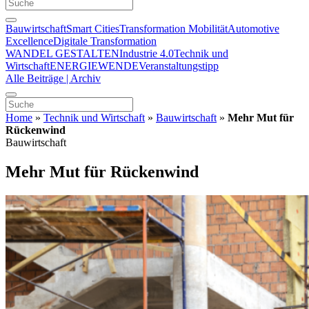
Bauwirtschaft
Smart Cities
Transformation Mobilität
Automotive
Excellence
Digitale Transformation
WANDEL GESTALTEN
Industrie 4.0
Technik und
Wirtschaft
ENERGIEWENDE
Veranstaltungstipp
Alle Beiträge | Archiv
Home
»
Technik und Wirtschaft
»
Bauwirtschaft
»
Mehr Mut für
Rückenwind
Bauwirtschaft
Mehr Mut für Rückenwind