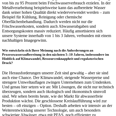
von bis zu 95 Prozent beim Frischwasserverbrauch erzielen. In der
Metallverarbeitung beispielsweise kann das aufbereitete Wasser
dank seiner hohen Qualität direkt wiederverwendet werden – zum
Beispiel für Kühlung, Reinigung oder chemische
Oberflächenbehandlung. Dadurch werden nicht nur die
Frischwasserkosten, sondern auch Abwasserabgaben und
Entsorgungskosten massiv reduziert. Häufig amortisieren sich
unsere Systeme innerhalb von 1 bis 3 Jahren, verbunden mit einem
nachhaltigen Imagegewinn.
Wie entwickeln sich Ihrer Meinung nach die Anforderungen an
Prozesswasseraufbereitung in den nächsten 5–10 Jahren, insbesondere im
Hinblick auf Klimawandel, Ressourcenknappheit und regulatorischen
Druck?
Die Herausforderungen unserer Zeit sind gewaltig – aber sie sind
auch eine Chance. Der Klimawandel, steigende Wasserpreise und
strengere Umweltauflagen zwingen Unternehmen zum Umdenken.
Und genau hier setzen wir an: Mit Lösungen, die nicht nur technisch
überzeugen, sondern auch ökologisch und ökonomisch sinnvoll
sind. Wir sehen bereits heute, wie der Markt für abwasserfreie
Produktion wächst. Die geschlossene Kreislaufführung wird zur
besten – oft einzigen – Option. Deshalb arbeiten wir intensiv an der
Weiterentwicklung unserer Technologie, um auch besonders
schwierige Abwässer, etwa mit PFAS, noch effizienter zu