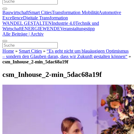
Bauwirtschaft
Smart Cities
Transformation Mobilität
Automotive
Excellence
Digitale Transformation
WANDEL GESTALTEN
Industrie 4.0
Technik und
Wirtschaft
ENERGIEWENDE
Veranstaltungstipp
Alle Beiträge | Archiv
Home
»
Smart Cities
»
“Es geht nicht um blauäugigen Optimismus
– sondern den Glauben daran, dass wir Zukunft gestalten können“
»
csm_Inhouse_2-min_5dac68a19f
csm_Inhouse_2-min_5dac68a19f