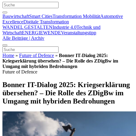
Bauwirtschaft
Smart Cities
Transformation Mobilität
Automotive
Excellence
Digitale Transformation
WANDEL GESTALTEN
Industrie 4.0
Technik und
Wirtschaft
ENERGIEWENDE
Veranstaltungstipp
Alle Beiträge | Archiv
Home
»
Future of Defence
»
Bonner IT-Dialog 2025:
Kriegserklärung übersehen? – Die Rolle des ZDigBw im
Umgang mit hybriden Bedrohungen
Future of Defence
Bonner IT-Dialog 2025: Kriegserklärung
übersehen? – Die Rolle des ZDigBw im
Umgang mit hybriden Bedrohungen