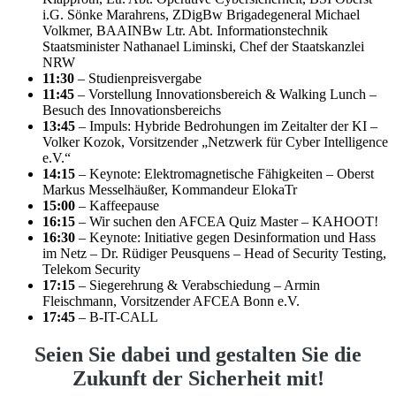
i.G. Sönke Marahrens, ZDigBw Brigadegeneral Michael
Volkmer, BAAINBw Ltr. Abt. Informationstechnik
Staatsminister Nathanael Liminski, Chef der Staatskanzlei
NRW
11:30
– Studienpreisvergabe
11:45
– Vorstellung Innovationsbereich & Walking Lunch –
Besuch des Innovationsbereichs
13:45
– Impuls: Hybride Bedrohungen im Zeitalter der KI –
Volker Kozok, Vorsitzender „Netzwerk für Cyber Intelligence
e.V.“
14:15
– Keynote: Elektromagnetische Fähigkeiten – Oberst
Markus Messelhäußer, Kommandeur ElokaTr
15:00
– Kaffeepause
16:15
– Wir suchen den AFCEA Quiz Master – KAHOOT!
16:30
– Keynote: Initiative gegen Desinformation und Hass
im Netz – Dr. Rüdiger Peusquens – Head of Security Testing,
Telekom Security
17:15
– Siegerehrung & Verabschiedung – Armin
Fleischmann, Vorsitzender AFCEA Bonn e.V.
17:45
– B-IT-CALL
Seien Sie dabei und gestalten Sie die
Zukunft der Sicherheit mit!