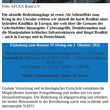
Foto: AFCEA Bonn e.V.
Die aktuelle Bedrohungslage ist ernst. Als Seiteneffekt zum
Krieg in der Ukraine erleben wir aktuell die harte Realität eines
hybriden Konflikts in Europa, der weit über die Grenzen des
Gefechtsfeldes hinausgeht. Cyberangriffe, Desinformation und
die Manipulation kritischer Infrastrukturen sind längst Realität
– auch in Europa und in Deutschland.
Einladung zum Bonner IT-Dialog am 1. Oktober 2025
Ort:
Hotel Maritim, Kurt-Georg-Kiesinger-Allee 1, 53175 Bonn
Datum/Zeit:
Mittwoch, 01.10.2025 10:00 – 17:45 Uhr (Einlass ab
09:00 Uhr)
Get-Together „B-IT-Call“ 18:00 – 21:00 Uhr
Weitere Informationen finden Sie unter:
www.afcea.de/fachveranstaltungen/bonner-it-dialog-2025
Globale Vernetzung und technologischer Fortschritt verstärken die
Möglichkeiten hybrider Kriegsführung und stellen uns vor neue
Herausforderungen. Die Bedrohung ist allgegenwärtig und erfordert
ein breites Bewusstsein in der Bevölkerung sowie eine resiliente und
interoperable NATO.