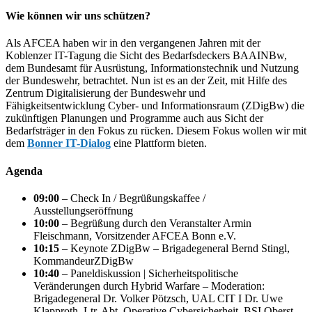
Wie können wir uns schützen?
Als AFCEA haben wir in den vergangenen Jahren mit der
Koblenzer IT-Tagung die Sicht des Bedarfsdeckers BAAINBw,
dem Bundesamt für Ausrüstung, Informationstechnik und Nutzung
der Bundeswehr, betrachtet. Nun ist es an der Zeit, mit Hilfe des
Zentrum Digitalisierung der Bundeswehr und
Fähigkeitsentwicklung Cyber- und Informationsraum (ZDigBw) die
zukünftigen Planungen und Programme auch aus Sicht der
Bedarfsträger in den Fokus zu rücken. Diesem Fokus wollen wir mit
dem
Bonner IT-Dialog
eine Plattform bieten.
Agenda
09:00
– Check In / Begrüßungskaffee /
Ausstellungseröffnung
10:00
– Begrüßung durch den Veranstalter Armin
Fleischmann, Vorsitzender AFCEA Bonn e.V.
10:15
– Keynote ZDigBw – Brigadegeneral Bernd Stingl,
KommandeurZDigBw
10:40
– Paneldiskussion | Sicherheitspolitische
Veränderungen durch Hybrid Warfare – Moderation:
Brigadegeneral Dr. Volker Pötzsch, UAL CIT I Dr. Uwe
Klapproth, Ltr. Abt. Operative Cybersicherheit, BSI Oberst